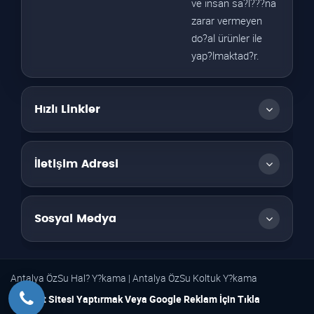
ve insan sa?l???na
zarar vermeyen
do?al ürünler ile
yap?lmaktad?r.
Hızlı Linkler
İletişim Adresi
Sosyal Medya
Antalya ÖzSu Hal? Y?kama | Antalya ÖzSu Koltuk Y?kama
İnternet Sitesi Yaptırmak Veya Google Reklam İçin Tıkla