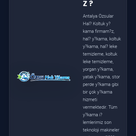
Z ?
Antalya Özsular
Hal? Koltuk y?
kama firmam?z,
hal? y?kama, koltuk
y?kama, hal? leke
temizleme, koltuk
leke temizleme,
yorgan y?kama,
yatak y?kama, stor
perde y?kama gibi
bir çok y?kama
hizmeti
vermektedir. Tüm
y?kama i?
lemlerimiz son
teknoloji makineler