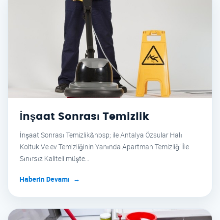
İnşaat Sonrası Temizlik
İnşaat Sonrası Temizlik&nbsp; ile Antalya Özsular Halı
Koltuk Ve ev Temizliğinin Yanında Apartman Temizliği İle
Sınırsız Kaliteli müşte...
Haberin Devamı