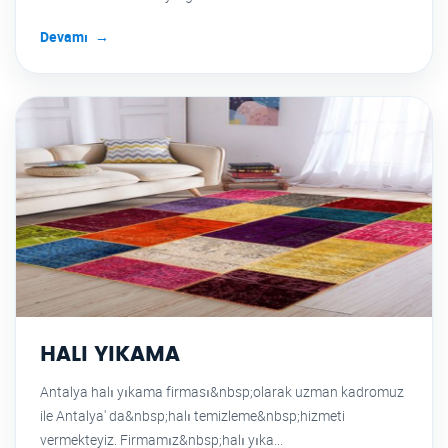
Devamı
HALI YIKAMA
Antalya halı yıkama firması&nbsp;olarak uzman kadromuz
ile Antalya' da&nbsp;halı temizleme&nbsp;hizmeti
vermekteyiz. Firmamız&nbsp;halı yıka...