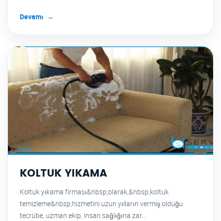
Devamı
KOLTUK YIKAMA
Koltuk yıkama firması&nbsp;olarak,&nbsp;koltuk
temizleme&nbsp;hizmetini uzun yılların vermiş olduğu
tecrübe, uzman ekip, insan sağlığına zar...