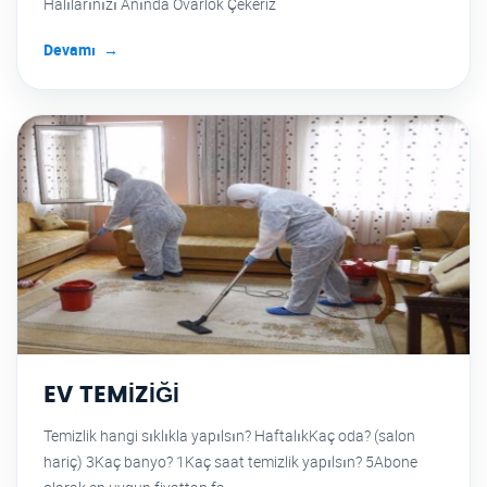
Halılarınızı Anında Ovarlok Çekeriz
Devamı
EV TEMİZİĞİ
Temizlik hangi sıklıkla yapılsın? HaftalıkKaç oda? (salon
hariç) 3Kaç banyo? 1Kaç saat temizlik yapılsın? 5Abone