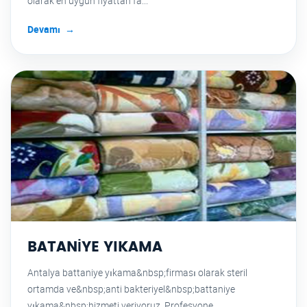
olarak en uygun fiyattan fa...
Devamı
BATANİYE YIKAMA
Antalya battaniye yıkama&nbsp;firması olarak steril
ortamda ve&nbsp;anti bakteriyel&nbsp;battaniye
yıkama&nbsp;hizmeti veriyoruz. Profesyone...